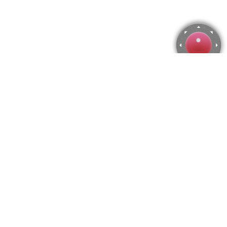
Rompecabezas de Callosa de Ensarriá, España
Utiliza las flechas del teclado para mover la cámara o activa el
joystick
en el menú.
Puedes hacer zoom desde el menú
o presionando las
teclas "Q" y "A".
Para modificar el número de piezas selecciona la cantidad
horizontal y vertical en el menú
y después presiona
"Crear".