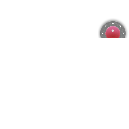
Rompecabezas de Dublín, Irlanda
Utiliza las flechas del teclado para mover la cámara o activa el
joystick
en el menú.
Puedes hacer zoom desde el menú
o presionando las
teclas "Q" y "A".
Para modificar el número de piezas selecciona la cantidad
horizontal y vertical en el menú
y después presiona
"Crear".