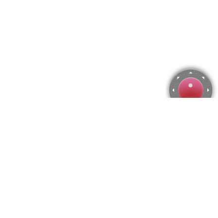
Rompecabezas de Vasijas
Utiliza las flechas del teclado para mover la cámara o activa el
joystick
en el menú.
Puedes hacer zoom desde el menú
o presionando las
teclas "Q" y "A".
Para modificar el número de piezas selecciona la cantidad
horizontal y vertical en el menú
y después presiona
"Crear".