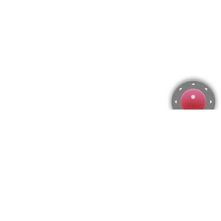
Rompecabezas de Puente de la Torre
Utiliza las flechas del teclado para mover la cámara o activa el
joystick
en el menú.
Puedes hacer zoom desde el menú
o presionando las
teclas "Q" y "A".
Para modificar el número de piezas selecciona la cantidad
horizontal y vertical en el menú
y después presiona