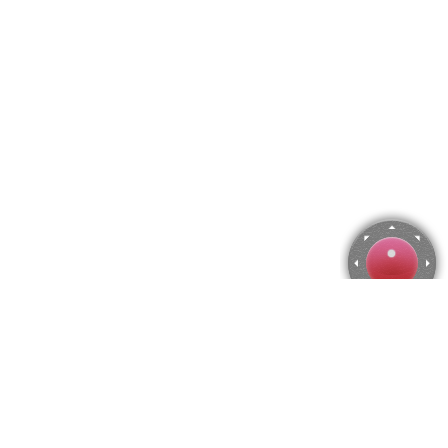
Rompecabezas de Montaña rusa
Utiliza las flechas del teclado para mover la cámara o activa el
joystick
en el menú.
Puedes hacer zoom desde el menú
o presionando las