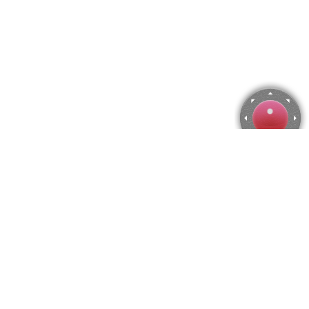
Rompecabezas de Froot Loops
Utiliza las flechas del teclado para mover la cámara o activa el
joystick
en el menú.
Puedes hacer zoom desde el menú
o presionando las
teclas "Q" y "A".
Para modificar el número de piezas selecciona la cantidad
horizontal y vertical en el menú
y después presiona
"Crear".